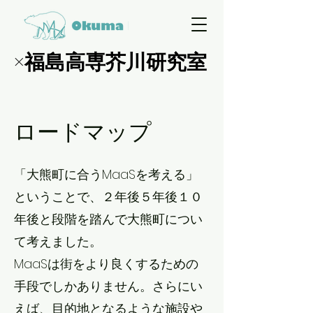
×福島高専芥川研究室
×福島高専芥川研究室
​ロードマップ
「​大熊町に合うMaaSを考える」
ということで、２年後５年後１０
年後と段階を踏んで大熊町につい
て考えました。
MaaSは街をより良くするための
手段でしかありません。さらにい
えば、目的地となるような施設や