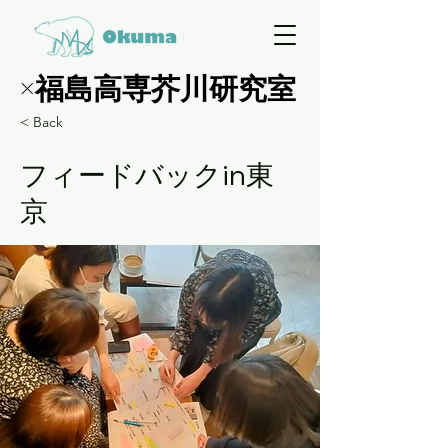
×福島高専芥川研究室
×福島高専芥川研究室
< Back
フィードバックin東
京