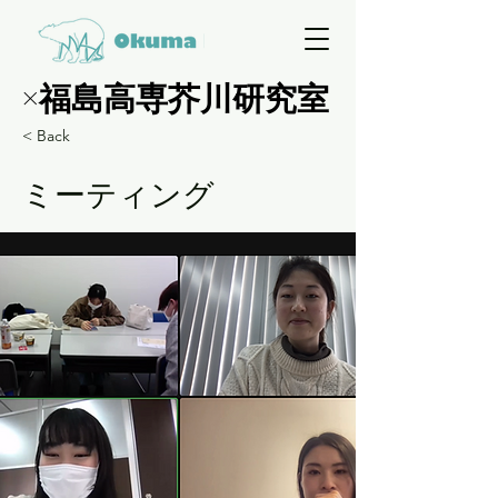
×福島高専芥川研究室
×福島高専芥川研究室
< Back
ミーティング